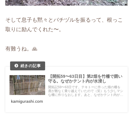
そして息子も黙々とバチヅルを振るって、根っこ
取りに励んでくれた〜。
有難うね。🙏
【開拓59〜63日目】第2畑を竹柵で囲い
守る。なぜかテント内が水浸し
開拓記59〜63日です。テキトーに作った畑の柵を
鹿が難なく乗り越えていたので（笑）もう少しマシ
な柵に作りなおします。あと、なぜかテント内が水
浸しという珍事件も発生！
kamigurashi.com