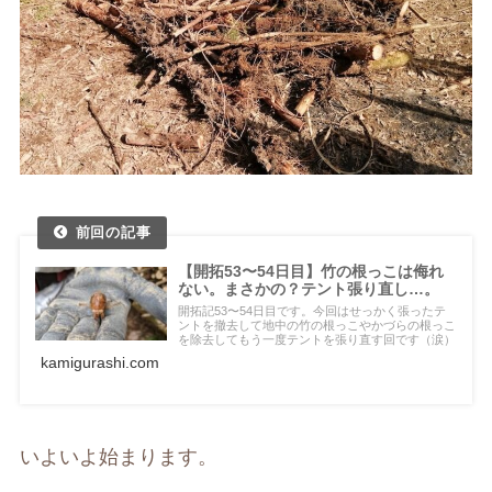
【開拓53〜54日目】竹の根っこは侮れ
ない。まさかの？テント張り直し…。
開拓記53〜54日目です。今回はせっかく張ったテ
ントを撤去して地中の竹の根っこやかづらの根っこ
を除去してもう一度テントを張り直す回です（涙）
kamigurashi.com
いよいよ始まります。