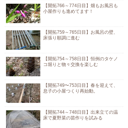
【開拓766～774日目】畑もお風呂も
小屋作りも進めてます！
【開拓759～765日目】お風呂の壁、
床張り順調に進む
【開拓754～758日目】恒例のタケノ
コ堀りと物々交換を楽しむ
【開拓749〜753日目】春を迎えて、
息子の小屋つくり再始動。
【開拓744～748日目】出来立ての温
床で夏野菜の苗作りを試みる