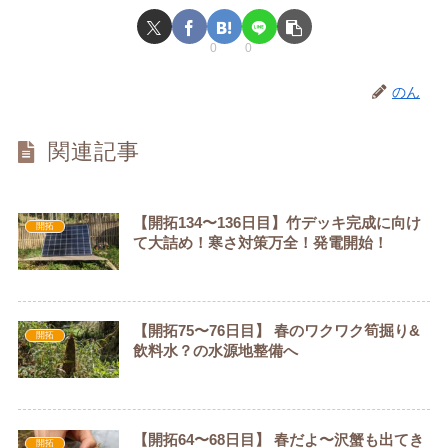
0
0
のん
関連記事
【開拓134〜136日目】竹デッキ完成に向け
開拓
て大詰め！寒さ対策万全！発電開始！
【開拓75〜76日目】 春のワクワク筍掘り&
開拓
飲料水？の水源地整備へ
【開拓64〜68日目】 春だよ〜沢蟹も出てき
開拓