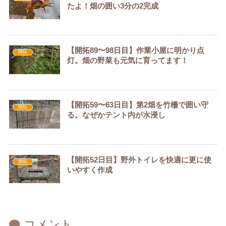
たよ！畑の囲い3分の2完成
【開拓89〜98日目】作業小屋に明かり点
開拓
灯。畑の野菜も元気に育ってます！
【開拓59〜63日目】第2畑を竹柵で囲い守
開拓
る。なぜかテント内が水浸し
【開拓52日目】野外トイレを快適に更に使
開拓
いやすく作成
コメント