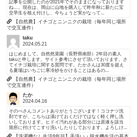
記事を公開したのが2021年でそのままになっております
ね…。現在は、岡山に山地を購入して昨年秋に新たに宝
交早生を植え付けし、今ちょうど実がなって...
【自然農】イチゴとニンニクの栽培（毎年同じ場所
で交互連作）
taku
2024.05.21
はじめまして。自然然菜園（長野県南部）2年目の素人
takuと申します。サイト参考にさせて頂いております。さ
てイチゴ栽培に関する質問です。たかさんは30度を超え
る夏場はいちごに寒冷紗をかけることはあるの...
【自然農】イチゴとニンニクの栽培（毎年同じ場所
で交互連作）
たか
2024.04.16
そのべさんコメントありがとうございます！ココナツ洗
剤ですが、こちらは漬けておくだけではなく軽く押し洗
いしております。ヒドイ汚れがある部分には原液を該当
箇所に付けてこすり洗いしたりしております。よろしけ...
【洗濯機なし生活8年目】手洗い・脱水機生活の基本