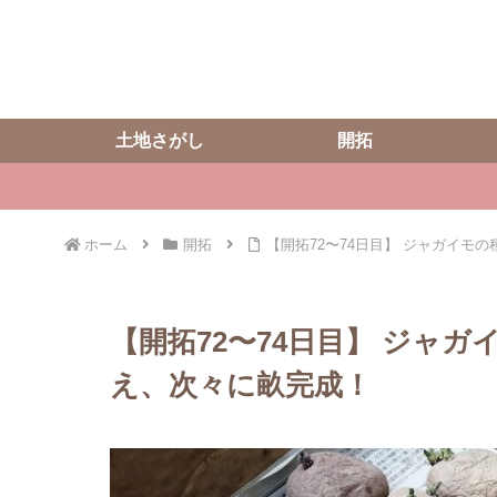
土地さがし
開拓
ホーム
開拓
【開拓72〜74日目】 ジャガイモ
【開拓72〜74日目】 ジャ
え、次々に畝完成！