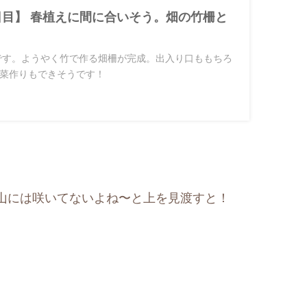
1日目】 春植えに間に合いそう。畑の竹柵と
目です。ようやく竹で作る畑柵が完成。出入り口ももちろ
菜作りもできそうです！
山には咲いてないよね〜と上を見渡すと！