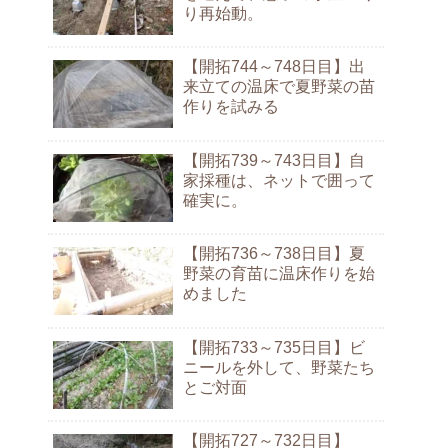
り再始動。
【開拓744～748日目】出
来立ての温床で夏野菜の苗
作りを試みる
【開拓739～743日目】自
家採種は、ネットで囲って
確実に。
【開拓736～738日目】夏
野菜の育苗に温床作りを始
めました
【開拓733～735日目】ビ
ニールを外して、野菜たち
とご対面
【開拓727～732日目】