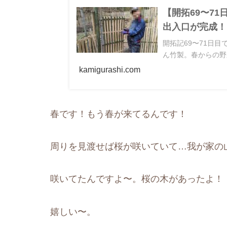
【開拓69〜7
出入口が完成！
開拓記69〜71日
ん竹製。春からの野
kamigurashi.com
春です！もう春が来てるんです！
周りを見渡せば桜が咲いていて…我が家の
咲いてたんですよ〜。桜の木があったよ！
嬉しい〜。