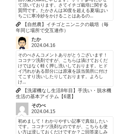
て頂いております。さてイチゴ栽培に関する
質問です。たかさんは30度を超える夏場はい
ちごに寒冷紗をかけることはあるの...
【自然農】イチゴとニンニクの栽培（毎
年同じ場所で交互連作）
たか
2024.04.16
そのべさんコメントありがとうございます！
ココナツ洗剤ですが、こちらは漬けておくだ
けではなく軽く押し洗いしております。ヒド
イ汚れがある部分には原液を該当箇所に付け
てこすり洗いしたりしております。よろし
け...
【洗濯機なし生活8年目】手洗い・脱水機
生活の基本アイテム【6選】
そのべ
2024.04.15
初めまして！わかりやすい記事で真似したい
です。ココナツ洗剤なのですが、こちらも使
い方は浸しておくだけですか？ご回答楽しみ