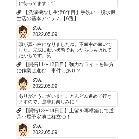
に待ってます！^^
【洗濯機なし生活8年目】手洗い・脱水機
生活の基本アイテム【6選】
のん
2022.05.09
頭が真っ白になりましたね。不幸中の幸いで
した。完成に近い状態であったら心も折れて
たかもです。笑
【開拓11〜12日目】強力なライトを味方
に作業は進む…事件もあり？
のん
2022.05.09
ありがとうございます。どんどん進めて行き
ますので、是非お楽しみに！
【開拓13〜14日目】土留を再構築して道
具小屋予定地に柱立つ！
のん
2022.05.09