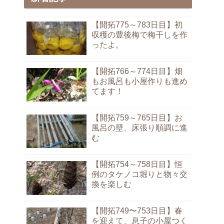
【開拓775～783日目】初
収穫の豊後梅で梅干しを作
ったよ。
【開拓766～774日目】畑
もお風呂も小屋作りも進め
てます！
【開拓759～765日目】お
風呂の壁、床張り順調に進
む
【開拓754～758日目】恒
例のタケノコ堀りと物々交
換を楽しむ
【開拓749〜753日目】春
を迎えて、息子の小屋つく