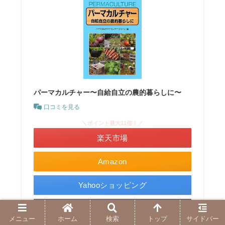
パーマカルチャー〜自給自立の農的暮らしに〜
口コミを見る
＼ポイント最大11倍！／
楽天市場
Amazon
Yahooショッピング
メルカリ
メニュー
ホーム
検索
トップ
サイドバー