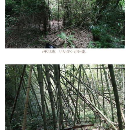
↑平坦地。ササダケが旺盛。