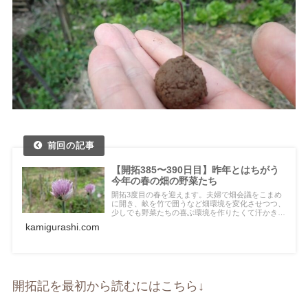
【開拓385〜390日目】昨年とはちがう
今年の春の畑の野菜たち
開拓3度目の春を迎えます。夫婦で畑会議をこまめ
に開き、畝を竹で囲うなど畑環境を変化させつつ、
少しでも野菜たちの喜ぶ環境を作りたくて汗かき取
り組んでいます。この環境で育ちにくい野菜があり
kamigurashi.com
ますが、モグラにも負けず元気に育つ野菜も増えて
きました。
開拓記を最初から読むにはこちら↓