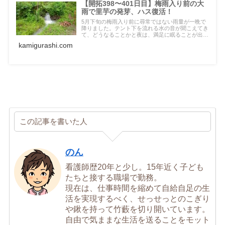
【開拓398〜401日目】梅雨入り前の大
雨で里芋の発芽、ハス復活！
5月下旬の梅雨入り前に尋常ではない雨量が一晩で
降りました。テント下を流れる水の音が聞こえてき
て、どうなることかと夜は、満足に眠ることが出来
ませんでした。蒸し暑さが続いていたので、畑の野
kamigurashi.com
菜たちにとっては、恵みの雨となったようで良かっ
たです。
この記事を書いた人
のん
看護師歴20年と少し。15年近く子ども
たちと接する職場で勤務。
現在は、仕事時間を縮めて自給自足の生
活を実現するべく、せっせっとのこぎり
や鍬を持って竹藪を切り開いています。
自由で気ままな生活を送ることをモット