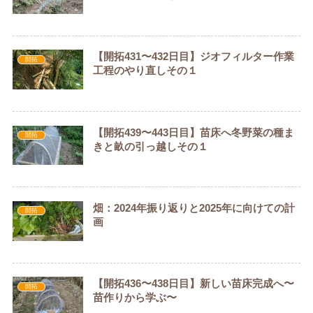
【開拓431〜432日目】ジオフィルター作業
開拓
工程のやり直しその１
【開拓439〜443日目】苗床へ冬野菜の種ま
開拓
きと畝の引っ越しその１
畑：2024年振り返りと2025年に向けての計
開拓
画
【開拓436〜438日目】新しい苗床完成へ〜
開拓
苗作りから学ぶ〜