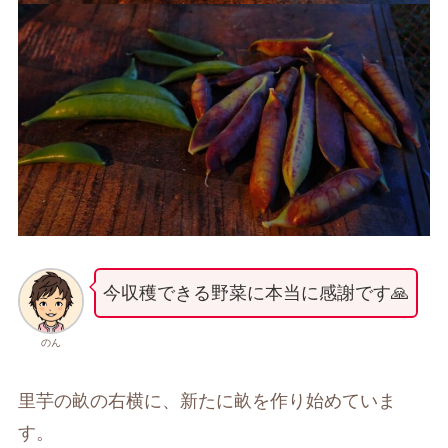
今収穫できる野菜に本当に感謝です🙏
のん
里芋の畝の右横に、新たに畝を作り始めていま
す。