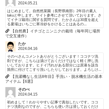
2024.05.21
はじめまして。自然然菜園（長野県南部）2年目の素人
takuと申します。サイト参考にさせて頂いております。さ
てイチゴ栽培に関する質問です。たかさんは30度を超え
る夏場はいちごに寒冷紗をかけることはあるの...
【自然農】イチゴとニンニクの栽培（毎年同じ場所
で交互連作）
たか
2024.04.16
そのべさんコメントありがとうございます！ココナツ洗
剤ですが、こちらは漬けておくだけではなく軽く押し洗
いしております。ヒドイ汚れがある部分には原液を該当
箇所に付けてこすり洗いしたりしております。よろしけ...
【洗濯機なし生活8年目】手洗い・脱水機生活の基本
アイテム【6選】
そのべ
2024.04.15
初めまして！わかりやすい記事で真似したいです。ココ
ナツ洗剤なのですが、こちらも使い方は浸しておくだけ